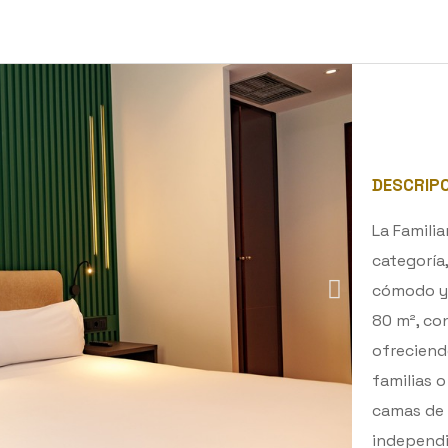
DESCRIP
La Familia
categoría
cómodo y 
80 m², co
ofreciend
familias 
camas de 
independi