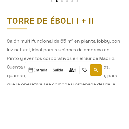
TORRE DE ÉBOLI I + II
Salón multifuncional de 65 m² en planta lobby, con
luz natural, ideal para reuniones de empresa en
Pinto y eventos corporativos en el Sur de Madrid.
Cuenta con hall de entrada en exclusiva, aseos,
Entrada — Salida
2
guardarropa y espacio de almacenaje propio, para
que la operativa sea cómoda y ordenada desde la
llegada.
Gestiona tu reserva
Cuándo
Promoción
Gestiona tu reserva
Quién
El salón es divisible en dos salas independientes,
Habitación 1
perfecto si necesitas sesiones paralelas, reuniones
simultáneas o separar grupos de trabajo durante
adultos
2
Desde 13 años
una jornada de formación o presentación.