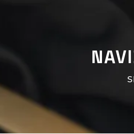
NAV
S